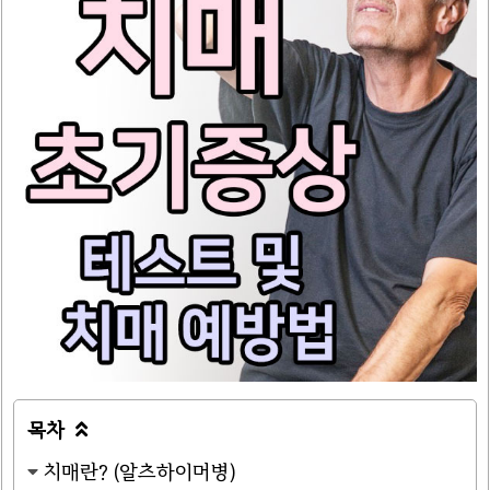
목차

치매란? (알츠하이머병)