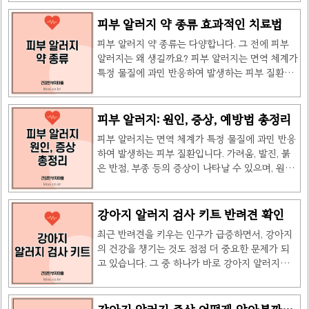
입니다. 오늘은 피부 알레르기의 원인, 증상, 그리
의 털, 비듬, 침 등은 알레르기 반응을 일으킬 수 있
고 이를 효과적으로 관리할 수 있는 피부 알러지약
피부 알러지 약 종류 효과적인 치료법
는 물질을 포함하고 있습니다. 알레르기 반응이 일
에 대해 알아보겠습니다. 이 글에서는 알레르기약
어나면 면역 시스템이 고양이의 단백질을 유해한
피부 알러지 약 종류는 다양합니다. 그 전에 피부
의 종류, 효과, 사용법 등을 상세히 다루며, 관련된
물질로 인식하고 과도하게 반응하게 ..
알러지는 왜 생길까요? 피부 알러지는 면역 체계가
정보를 쉽게 이해할 수 있도록 정리해 드리겠습니
특정 물질에 과민 반응하여 발생하는 피부 질환입
다. 피부 알레르기의 원인피부 알레르기는 여러 가
니다. 가려움, 발진, 붉은 반점, 부종 등의 증상이 나
지 요인에 의해 발생할 수 있습니다. 대표적인 원인
타날 수 있으며, 원인에 따라 다양한 형태로 구분됩
으로는 환경적인 요인, 유전적 요인, 음식 등이 있
니다. 피부 알러지 약피부 알러지 약 같은 경우 치
피부 알러지: 원인, 증상, 예방법 총정리
으며, 각각의 요인은 알레르기 반응을 유발할 수 있
료를 위해 다양한 약물이 사용됩니다. 대표적인 치
습니다.환경적인 요인: 대기 오염, 꽃가루, 먼지 등
피부 알러지는 면역 체계가 특정 물질에 과민 반응
료 방법은 다음과 같습니다.1. 항히스타민제항히스
은 알레르기를 유발할 ..
하여 발생하는 피부 질환입니다. 가려움, 발진, 붉
타민제는 피부 알러지 증상을 완화하는 데 효과적
은 반점, 부종 등의 증상이 나타날 수 있으며, 원인
이며, 가려움과 발진을 줄이는 역할을 합니다.2. 스
에 따라 다양한 형태로 구분됩니다. 피부 알러지의
테로이드 연고국소 스테로이드 연고는 염증과 붓
주요 유형피부 알러지는 다양한 원인과 증상에 따
기를 줄이는 데 사용되며, 일반적으로 단기 사용이
라 다음과 같이 분류할 수 있습니다.1. 알레르기성
강아지 알러지 검사 키트 반려견 확인
권장됩니다.3. 보습제피부 장벽을 보호하고 수분을
접촉 피부염특정 물질과 접촉한 후 피부에 알레르
유지하는 데 필수적인 제품으로, 피부가 건조해지
최근 반려견을 키우는 인구가 급증하면서, 강아지
기 반응이 나타나는 질환입니다. 일반적으로 니켈,
는 것을 막아 알러지 ..
의 건강을 챙기는 것도 점점 더 중요한 문제가 되
크롬, 고무, 가죽 등의 금속이나 화학물질이 원인이
고 있습니다. 그 중 하나가 바로 강아지 알러지입니
됩니다.2. 두드러기음식, 약물, 꽃가루 등의 원인 물
다. 반려견도 사람처럼 다양한 알레르기 반응을 보
질이 체내에 들어왔을 때 면역 체계가 과민 반응하
일 수 있는데, 이런 알레르기 반응을 제때 발견하
여 피부에 부풀어 오르는 증상이 나타나는 질환입
고 관리하는 것이 중요합니다. 그래서 강아지 알러