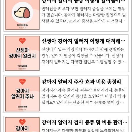
강아지 알러지 증상 어떻게 알아볼까
니다.3. 피부묘기증피부를 긁었을 때 해당 부위가
지 검사 키트는 반려견의 건강을 체크하는 데 매우
요?
부풀어 오르며 붉어지는 증상이 나타납니다. 주로
반려견을 키우다 보면 알러지 증상을 보이는 경우
유용한 도구로 자리잡고 있습니다. 이번 글에서는
체질적인 요인이 ..
가 많습니다. 강아지 알러지는 다양한 원인으로 발
강아지 알러지 검사 키트의 필요성과 사용 방법, 그
생할 수 있으며, 조기에 증상을 파악하고 적절히 대
리고 이를 통해 알 수 있는 알레르기 반응에 대해
처하는 것이 중요합니다. 이번 글에서는 강아지 알
알아보겠습니다. 강아지 알러지 검사 키트란?강아
러지 증상의 원인, 유형, 예방법, 그리고 치료법에
지 알러지 검사 키트는 반려견이 알레르기 반응을
대해 알아보겠습니다. 강아지 알러지 증상의 원인
신생아 강아지 알러지 어떻게 대처해야
보일 수 있는 물질에 대한 반응을 집에서 쉽게 확
강아지 알러지는 다양한 환경적 요인과 유전적 요
할까요?
인할 수 있는 도구입니다. 이 키트를 사용하면 강아
신생아가 있는 가정에서 반려견과 함께 생활하는
인에 의해 발생할 수 있습니다. 대표적인 원인은 다
지의 혈액을 채취하여 다양한 ..
경우, 알러지 반응이 걱정될 수 있습니다. 신생아
음과 같습니다.음식 알러지 - 특정 사료 성분이 강
강아지 알러지는 다양한 원인으로 발생할 수 있으
아지의 면역 체계를 자극하여 알러지를 유발할 수
며, 정확한 원인을 파악하고 적절한 대처법을 마련
있습니다. 환경적 요인 - 꽃가루, 먼지, 곰팡이, 집
하는 것이 중요합니다. 이번 글에서는 신생아 강아
먼지 진드기 등이 주요 원인으로 작용할 수 있습니
지 알러지의 원인, 증상, 예방법, 그리고 치료법에
강아지 알러지 주사 효과 비용 총정리
다. 곤충 및 기생충 - 벼룩, 진드기, 모기 등에 물렸
대해 자세히 알아보겠습니다. 신생아 강아지 알러
을 때 알러지 반응이 나타날 수 있습니다.접촉성
강아지가 계속 긁거나, 피부가 붉어지거나, 눈물이
지 원인강아지 알러지는 신생아의 면역 체계가 외
알러지 - 특정 화..
많아지는 등 알러지 증상을 보인다면 어떻게 해야
부 물질에 과민 반응을 보이면서 나타납니다. 주요
할까요? 알러지는 단순한 피부 문제를 넘어 강아지
원인은 다음과 같습니다.강아지의 털과 비듬 - 강
의 삶의 질을 크게 떨어뜨릴 수 있습니다. 최근에는
아지가 탈모하면서 발생하는 털과 비듬이 알러지
약물 치료 외에도 강아지 알러지 주사를 통한 치료
반응을 유발할 수 있습니다.타액과 소변 - 강아지
법이 각광받고 있습니다. 이번 글에서는 강아지 알
강아지 알러지 검사 종류 및 비용 관리법
가 핥거나 배변한 후 남은 단백질이 알러지를 유발
러지 주사의 종류, 효과, 부작용, 그리고 비용까지
총정리
할 수 있습니다.집먼지 진드기 - 강아지의 털에 붙
강아지들은 다양한 환경과 음식에 노출되면서 알