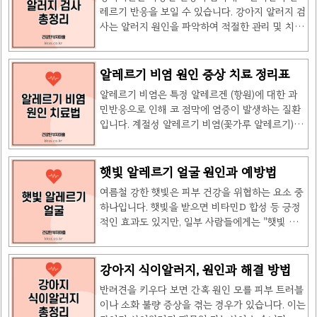
자세히 알아보겠습니다. 강아지 알러지 주사란?강
어 있는 집먼지 진드기가 신생아의 ..
레르기 반응을 보일 수 있습니다. 강아지 알러지 검
아지 알러지 주사는 알러지로 인해 과민 반응을 보
사는 알러지 원인을 파악하여 적절한 관리 및 치료
이는 면역 체계를 조절하여 증상을 완화하는 치료
를 하기 위해 필수적인 과정입니다. 이번 글에서는
법입니다. 크게 두 가지 유형이 있습니다. 주사 종
강아지 알러지 검사 종류, 비용, 검사 후 관리 방법
류특징장점단점사이토포인트(Cytopoint)면역 단
까지 자세히 알아보겠습니다. 강아지 알러지 검사
알레르기 비염 원인 증상 치료 정리표
백질을 조절하여 가려움 억제빠른 효과, 부작용 적
종류강아지 알러지 검사는 크게 두 가지로 나눌 수
음, 한 달간 지속비용이 다소 높음아포퀠
알레르기 비염은 특정 알레르겐 (항원)에 대한 과
있습니다. 검사종류방법장점단점혈청 알러지 검
(Apoquel) 주사JAK 효소 ..
민반응으로 인해 코 점막에 염증이 발생하는 질환
사 (RAST)혈액 내 항체 IgE 측정간단한 채혈만으
입니다. 계절성 알레르기 비염(꽃가루 알레르기)과
로 검사 가능, 스테로이드 복용 중이 아니라면 가능
만성 알레르기 비염(집먼지진드기, 동물 털 등)이
결과 도출까지 약 2주 소요, 정확도가 다소 낮을 수
있으며, 재채기, 콧물, 코막힘, 가려움 등의 증상이
있음피내 알러지 검사 (IDAT)피부에 소량의 알러
나타납니다. 1. 알레르기 비염의 주요 원인알레르
햇빛 알레르기 얼굴 원인과 예방법
지 항원 주입 후 반응 확인광범위한 알러지 항원
기 비염은 유전적 요인과 환경적 요인이 결합되어
탐색 가능, 빠른 결과 확인마취 또는 진정 필요, 피
여름철 강한 햇빛은 피부 건강을 위협하는 요소 중
발생합니다. 대표적인 원인으로는 다음과 같습니
부 제모 필요,..
하나입니다. 햇빛을 받으면 비타민D 합성 등 긍정
다. 원인설명집먼지진드기침구류, 카펫, 커튼 등에
적인 효과도 있지만, 일부 사람들에게는 "햇빛 알
서식하며 알레르기 반응을 유발꽃가루봄, 여름, 가
레르기 얼굴" 증상이 나타날 수 있습니다. 이번 글
을철 공기 중에 떠다니며 비염을 유발반려동물 털
에서는 햇빛 알레르기의 원인, 증상, 예방법 및 치
개, 고양이 등의 털과 비듬이 알레르기 반응을 일으
료법에 대해 알아보겠습니다. 1. 햇빛 알레르기
강아지 식이알러지, 원인과 해결 방법
킴곰팡이실내 습한 환경에서 자라며 곰팡이 포자
란?햇빛 알레르기의 정확한 명칭은 "광과민성 피
가 알레르기 반응을 유발대기오염미세먼지, 담배
반려견을 키우다 보면 간혹 원인 모를 피부 트러블
부질환"으로, 태양광선에 노출된 후 면역반응이 일
연기 등이 코 점막을 자극하여 증상..
이나 소화 불량 증상을 겪는 경우가 있습니다. 이는
어나 피부에 다양한 이상 증상이 나타나는 질환입