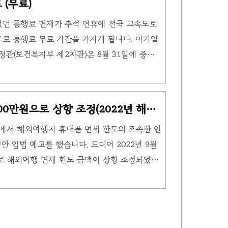
 (무료)
원 지원! '숙박 쿠폰 60만장'에 대한 모든 정보
되었던 통행료 면제가 추석 연휴에 전국 고속도로
숙박 쿠폰 60만장 바로가기 숙박 쿠폰 60만장
도로 통행료 무료 기간을 가지게 됩니다. 이기일
을 절약할 ..
(보건복지부 제2차관)은 8월 31일에 중대본
안 전국 고속도로를 이용하는 모든 차량에 대해
다. 추석 명절 고속도로 통행료 정부가 추석
부담완화를 위해 지난 2020년 설 이후 중단된
00만원으로 상향 조정(2022년 해외
했습니다. 거리가 가까울 때보다 장거리로 이동
표에서 해외여행자 휴대품 면세 한도의 조속한 인
담이 해소될 것으로 보입니다. 그렇다면 언제부
 입법 예고를 했습니다. 드디어 2022년 9월
통행료 기간은 언제까지일까요? 기간 추석 연휴
으로 해외여행 면세 한도 금액이 상향 조정되었습
일 이전에는 면세 한도가 600만원이었습니다. 새롭
. 개정안에 대해 자세히 알려드리겠습니다. 개정
기본면세범위 인상 600달러에서 800달러로 인
도 확대 1병(1리터, 400달러 이하) → (개정)