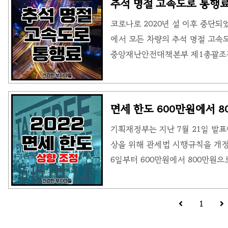
추석 명절 고속도로 통행료
기 위해 노력하고 있습니다. ✅ 3만
코로나로 2020년 설 이후 중단
를 아래 링크에서 확인해보세요. 
에서 모든 차량의 추석 명절 고속
받기 정말 이번 추석 연휴 숙박 비용
중앙재난안전대책본부 제1총괄조정관
회의에서 이번 추석 연휴 나흘 동
통행료 면제를 추진한다고 밝혔습니
연휴 고향을 찾는 국민들의 교통비 
면세 한도 600만원에서 8
명절 고속도로 통행료 면제를 재개
여행)
기획재정부는 지난 7월 21일 발
하는 차량의 경우일수록 통행료 부
상을 위해 관세법 시행규칙을 개정안
터 정확하게 추석 명절 고속도로 
6일부터 600만원에서 800만원
인 9..
니다. 면세 한도 2022년 9월 6
게 개정된 한도는 800만원입니다
1
안 여행자 휴대품 면세한도 인상 
상 별도면세범위 중 술에 대한 면세한