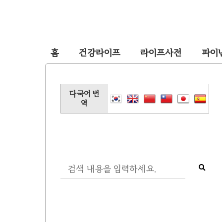
홈
건강라이프
라이프사전
파이
다국어 번
역