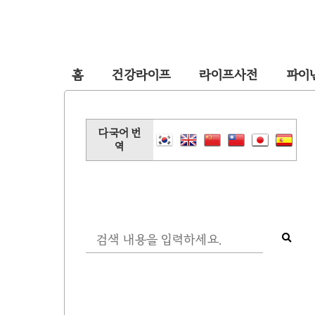
홈
건강라이프
라이프사전
파이
다국어 번
역